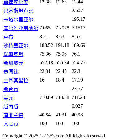
12.38
12.63
12.44
菲律宾比索
2.507
巴基斯坦卢比
195.17
卡塔尔里亚尔
7.065
7.2078
7.1517
塞尔维亚第纳尔
8.21
8.63
8.55
卢布
188.52
191.18
189.69
沙特里亚尔
75.36
75.96
76.1
瑞典克朗
552.18
556.34
554.75
新加坡元
22.31
22.45
22.3
泰国铢
16
18.4
17.19
土耳其里拉
23.57
新台币
710.89
713.88
711.28
美元
0.027
越南盾
40.84
41.31
40.98
南非兰特
100
100
100
人民币
Copyright © 2025 181353.com All Rights Reserved.